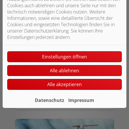
Cookies auch ablehnen und unsere Seite nur mit den
technisch notwendigen Cookies nutzen. Weitere
Informationen, sowie eine detaillierte Übersicht der
Cookies und eingesetzten Technologien finden Sie in
unserer Datenschutzerklärung. Sie können Ihre
Einstellungen jederzeit ändern.
Hauswasserstation
Eine Hauswasserstation integriert einen
Einstellungen öffnen
Rückflussverhinderer, einen
rückspülbaren Wasserfilter und einen
Alle ablehnen
Druckminderer in einem einzigen
System. Diese Lösung spart Platz und
Alle akzeptieren
lässt sich leichter installieren als die
einzelnen Komponenten.
Datenschutz
Impressum