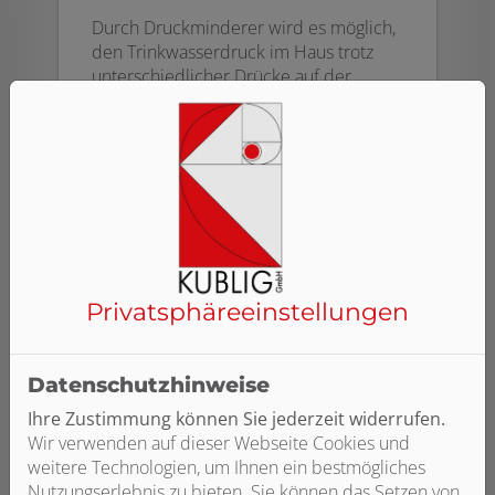
Durch Druckminderer wird es möglich,
den Trinkwasserdruck im Haus trotz
unterschiedlicher Drücke auf der
Eingangsseite auf ein gleichmäßiges
Niveau zu regeln. Ist der Druck zu hoch,
wirkt sich das negativ auf den
Wasserverbrauch und die
Geräuschentwicklung in den Armaturen
aus. Weiterer Vorteil: Schäden durch
Überdruck, wie z. B. Rohrbrüche,
werden vermieden.
Privatsphäre­einstellungen
Datenschutzhinweise
Ihre Zustimmung können Sie jederzeit widerrufen.
Wir verwenden auf dieser Webseite Cookies und
weitere Technologien, um Ihnen ein bestmögliches
Nutzungserlebnis zu bieten. Sie können das Setzen von