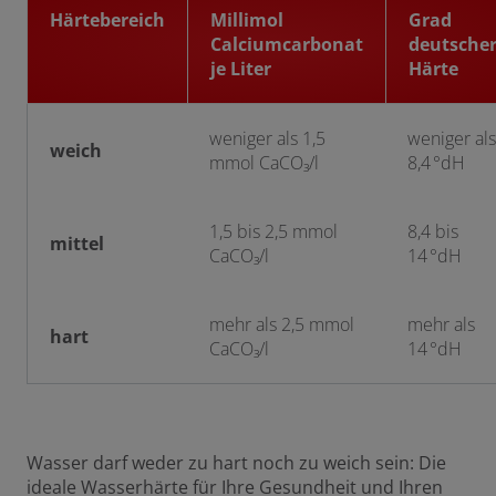
Härtebereich
Millimol
Grad
Calciumcarbonat
deutsche
je Liter
Härte
weniger als 1,5
weniger als
weich
mmol CaCO₃/l
8,4 °dH
1,5 bis 2,5 mmol
8,4 bis
mittel
CaCO₃/l
14 °dH
mehr als 2,5 mmol
mehr als
hart
CaCO₃/l
14 °dH
Wasser darf weder zu hart noch zu weich sein: Die
ideale Wasserhärte für Ihre Gesundheit und Ihren