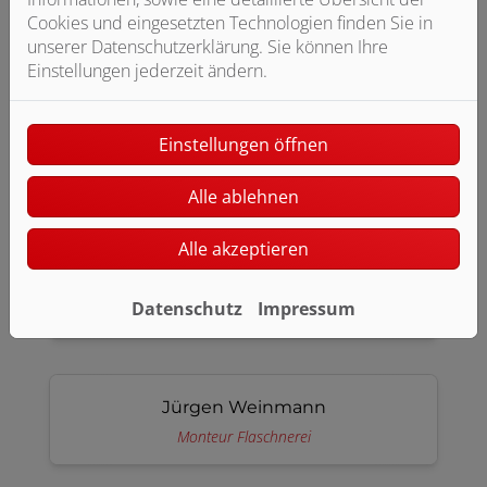
Cookies und eingesetzten Technologien finden Sie in
Leonardo Nardella
unserer Datenschutzerklärung. Sie können Ihre
Monteur Sanitär und Heizung
Einstellungen jederzeit ändern.
Einstellungen öffnen
Hagos Zekarias
Anlagen Mechaniker SHK / Heizung & Sanitär
Alle ablehnen
Alle akzeptieren
Yahia Abdi
Datenschutz
Impressum
Monteur Sanitär & Heizung
Jürgen Weinmann
Monteur Flaschnerei