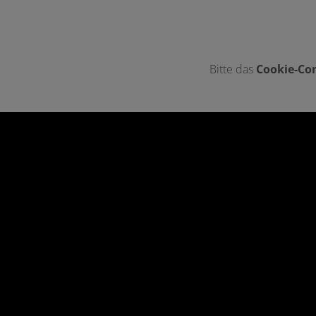
Bitte das
Cookie-Con
Footer - Kontaktdaten und Öffnungszei