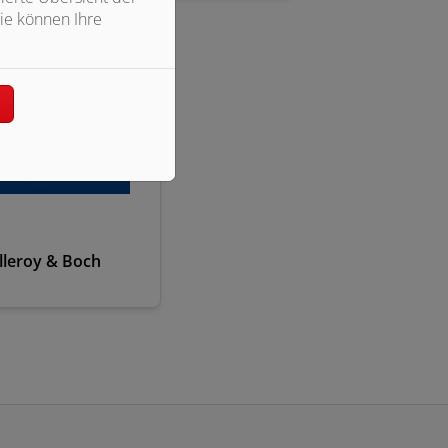
ie können Ihre
n
illeroy & Boch