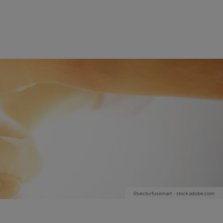
©vectorfusionart - stock.adobe.com