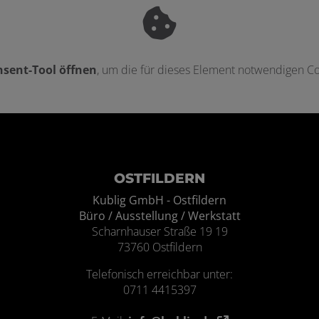
sent-Tool öffnen
, um die für dieses Element notwendigen Co
ten
OSTFILDERN
Kublig GmbH - Ostfildern
Büro / Ausstellung / Werkstatt
Scharnhauser Straße 19 19
73760 Ostfildern
Telefonisch erreichbar unter:
0711 4415397