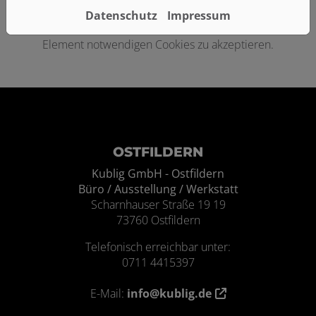
Datenschutz
Impressum
Bitte das
Cookie-Consent-Tool öffnen
, um die für dieses
Element notwendigen Cookies zu akzeptieren.
Footer - Kontaktdaten und Öffnungszei
OSTFILDERN
Kublig GmbH - Ostfildern
Büro / Ausstellung / Werkstatt
Scharnhauser Straße 19 19
73760 Ostfildern
Telefonisch erreichbar unter:
0711 4415397
E-Mail:
info@kublig.de