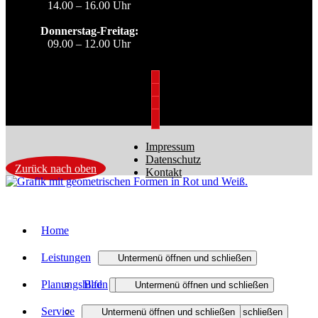
14.00 – 16.00 Uhr
Donnerstag-Freitag:
09.00 – 12.00 Uhr
Impressum
Datenschutz
Zurück nach oben
Kontakt
Home
Leistungen
Untermenü öffnen und schließen
Planungshilfen
Bad
Untermenü öffnen und schließen
Untermenü öffnen und schließen
Service
Heizung
Heizungsanfrage-Assistent
Badmodernisierung
Untermenü öffnen und schließen
Untermenü öffnen und schließen