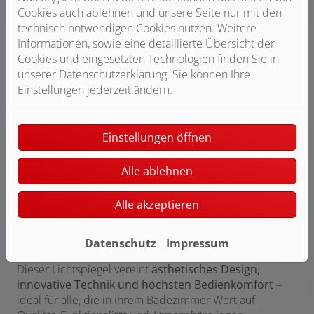
Cookies auch ablehnen und unsere Seite nur mit den
technisch notwendigen Cookies nutzen. Weitere
Informationen, sowie eine detaillierte Übersicht der
Cookies und eingesetzten Technologien finden Sie in
unserer Datenschutzerklärung. Sie können Ihre
Einstellungen jederzeit ändern.
Einstellungen öffnen
Ein besonderes Komfortmerkmal ist die
integrierte
Spiegelheizung
, die sich automatisch aktiviert, sobald
Alle ablehnen
die Beleuchtung eingeschaltet wird. Sie verhindert
zuverlässig das Beschlagen der Spiegelfläche,
Alle akzeptieren
insbesondere im mittleren Bereich. Nach
45 Minuten
schaltet sich die Heizung automatisch ab –
energieeffizient und sicher.
Datenschutz
Impressum
Dieser Lichtspiegel vereint
ästhetisches Design,
innovative Technik und höchsten Bedienkomfort
–
ideal für alle, die in ihrem Badezimmer Wert auf