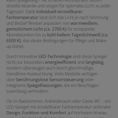
klare Spiegelung – sie schaffen Atmosphäre, setzen
stilvolle Akzente und sorgen für optimales Licht zu jeder
Tageszeit. Dank
individuell einstellbarer
Farbtemperatur
lässt sich das Licht je nach Stimmung
und Bedarf flexibel anpassen: von
warmweißem,
gemütlichem Licht (ca. 2700 K)
für entspannte
Abendstunden bis zu
kühl-hellem Tageslichtweiß (ca.
6500 K)
, das ideale Bedingungen für Pflege und Make-
up bietet.
Durch innovative
LED-Technologie
sind diese Spiegel
nicht nur besonders
energieeffizient
und
langlebig
,
sondern überzeugen auch durch gleichmäßige,
blendfreie Ausleuchtung. Viele Modelle verfügen
über
berührungslose Sensorsteuerung
oder
integrierte
Spiegelheizungen
, die ein Beschlagen
zuverlässig verhindern.
Ob im Badezimmer, Ankleideraum oder Gäste-WC – ein
LED-Spiegel mit einstellbarer Farbtemperatur verbindet
Design, Funktion und Komfort
auf höchstem Niveau